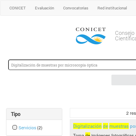
CONICET
Evaluación
Convocatorias
Red institucional
Consejo 
Científi
2
res
Tipo
Digitalización
de
muestras
po
(2)
Servicios
Toma
de
imágenes fotográficas d