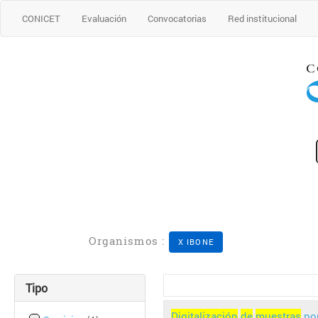
CONICET
Evaluación
Convocatorias
Red institucional
Organismos :
X IBONE
Tipo
Digitalización
de
muestras
po