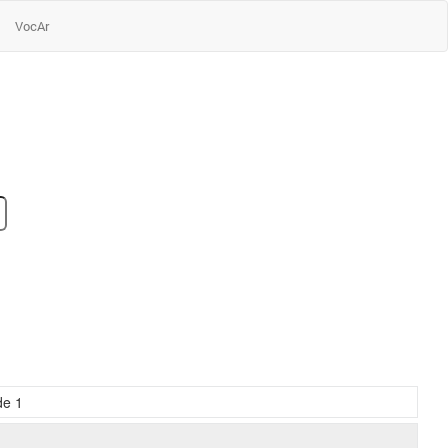
VocAr
de
1