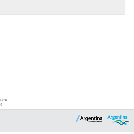
-1420
00