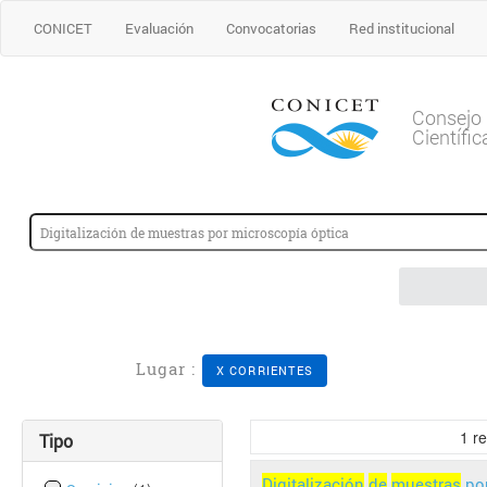
CONICET
Evaluación
Convocatorias
Red institucional
Consejo 
Científi
Lugar :
X CORRIENTES
1
re
Tipo
Digitalización
de
muestras
po