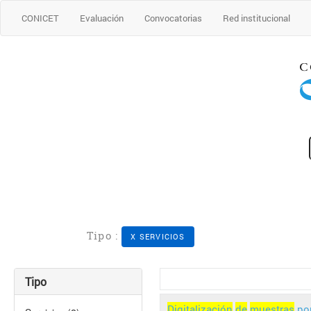
CONICET
Evaluación
Convocatorias
Red institucional
Tipo :
X SERVICIOS
Tipo
Digitalización
de
muestras
po