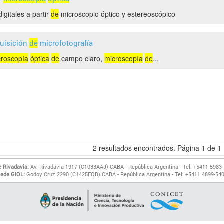
igitales a partir
de
microscopio óptico y estereoscópico
uisición
de
microfotografía
croscopía
óptica
de
campo claro,
microscopía
de
...
2
resultados encontrados. Página
1
de
1
 Rivadavia:
Av. Rivadavia 1917 (C1033AAJ) CABA - República Argentina - Tel: +5411 5983
ede GIOL:
Godoy Cruz 2290 (C1425FQB) CABA - República Argentina - Tel: +5411 4899-54