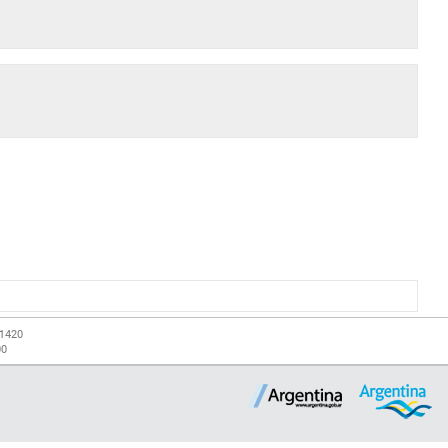
-1420
00