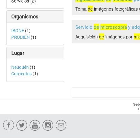
Servicios (2)
Toma
de
imágenes fotográficas d
Organismos
Servicio
de
microscopía
y adq
(1)
IBONE
Adquisición
de
imágenes por
mi
(1)
PROBIEN
Lugar
(1)
Neuquén
(1)
Corrientes
Sede
S