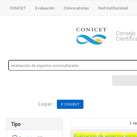
CONICET
Evaluación
Convocatorias
Red institucional
Consejo 
Científi
Lugar :
X CHUBUT
1
re
Tipo
Evaluación
de
aspectos
socio