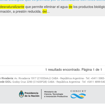
desnaturalizante
que permite eliminar el agua
de
los productos biológi
limación, a presión reducida,
del
...
1
resultado encontrado. Página
1
de
1
 Rivadavia:
Av. Rivadavia 1917 (C1033AAJ) CABA - República Argentina - Tel: +5411 5983
ede GIOL:
Godoy Cruz 2290 (C1425FQB) CABA - República Argentina - Tel: +5411 4899-54