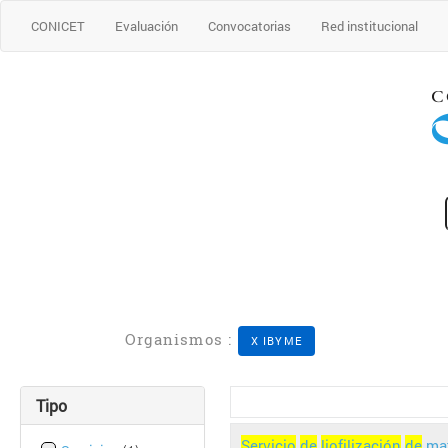
CONICET
Evaluación
Convocatorias
Red institucional
Organismos :
X IBYME
Tipo
Servicio
de
liofilización
de
mat