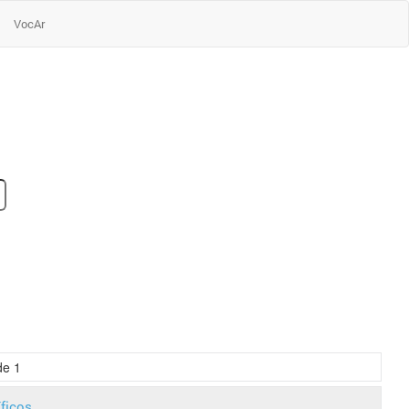
VocAr
de
1
íficos