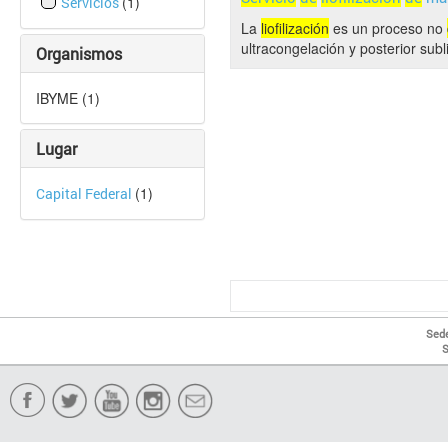
(1)
Servicios
La
liofilización
es un proceso no
ultracongelación y posterior sub
Organismos
IBYME (1)
Lugar
(1)
Capital Federal
Sede
S