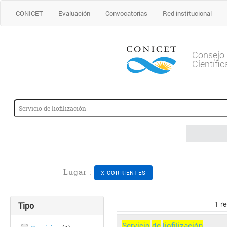
CONICET
Evaluación
Convocatorias
Red institucional
Consejo 
Científi
Lugar :
X CORRIENTES
1
re
Tipo
Servicio
de
liofilización