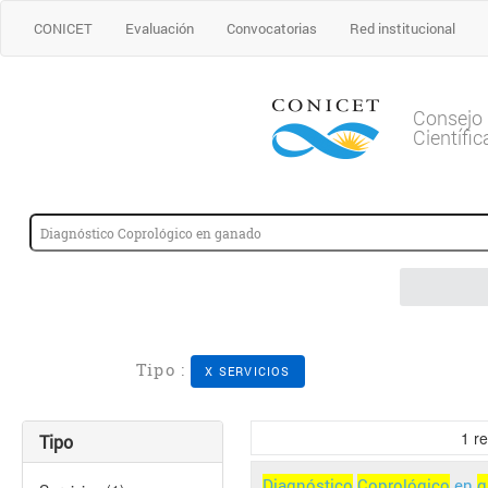
CONICET
Evaluación
Convocatorias
Red institucional
Consejo 
Científi
Tipo :
X SERVICIOS
1
re
Tipo
Diagnóstico
Coprológico
en
g