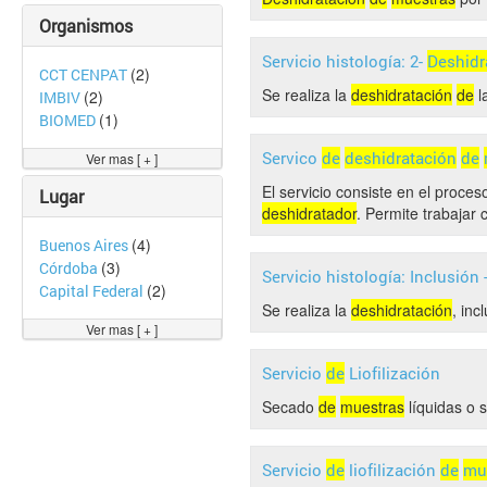
Organismos
Servicio histología: 2-
Deshidr
(2)
CCT CENPAT
Se realiza la
deshidratación
de
l
(2)
IMBIV
(1)
BIOMED
Servico
de
deshidratación
de
Ver mas [ + ]
El servicio consiste en el proce
Lugar
deshidratador
. Permite trabajar
(4)
Buenos Aires
(3)
Córdoba
Servicio histología: Inclusión 
(2)
Capital Federal
Se realiza la
deshidratación
, inc
Ver mas [ + ]
Servicio
de
Liofilización
Secado
de
muestras
líquidas o s
Servicio
de
liofilización
de
mu