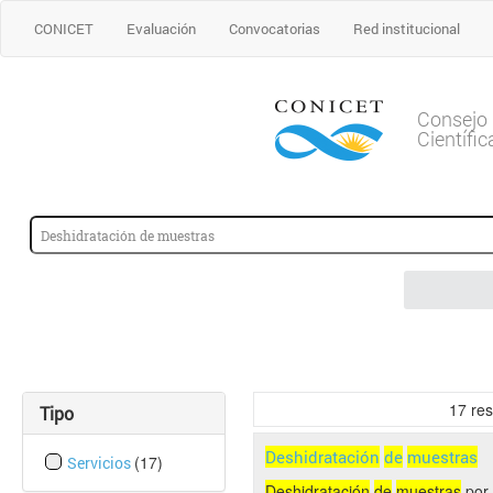
CONICET
Evaluación
Convocatorias
Red institucional
Consejo 
Científi
17
res
Tipo
Deshidratación
de
muestras
(17)
Servicios
Deshidratación
de
muestras
por