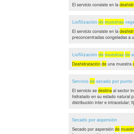
El servicio consiste en la
deshidr
Liofilización
de
muestras
vege
El servicio consiste en la
deshidr
preconcentradas congeladas a 
Liofilización
de
muestras
de
ar
Deshidratación
de
una muestra
Servicio
de
secado por punto 
El servicio se
destina
al sector i
hidratado en su estado natural p
distribución inter e intracelular; f
Secado por aspersión
Secado por aspersión
de
muest