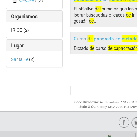
(2)
Servicios
El objetivo
del
curso es que los as
lograr búsquedas eficaces
de
in
Organismos
gestión
de
...
IRICE (2)
Curso
de
posgrado en
metodo
Lugar
Dictado
de
curso
de
capacitació
(2)
Santa Fe
Sede Rivadavia:
Av. Rivadavia 1917 (C10
Sede GIOL:
Godoy Cruz 2290 (C1425FQ