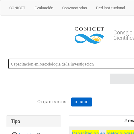
CONICET
Evaluación
Convocatorias
Red institucional
Consejo 
Científi
Organismos :
X IRICE
2
res
Tipo
Capacitación
en
metodología