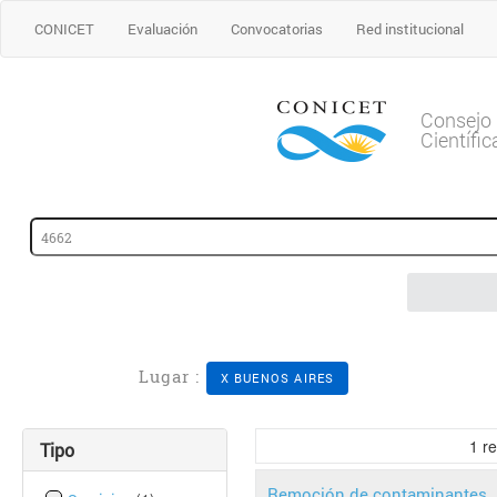
CONICET
Evaluación
Convocatorias
Red institucional
Consejo 
Científi
Lugar :
X BUENOS AIRES
1
re
Tipo
Remoción de contaminantes