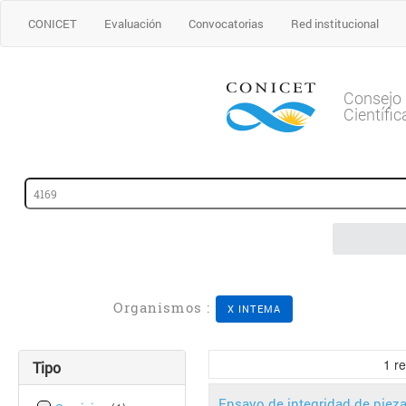
CONICET
Evaluación
Convocatorias
Red institucional
Consejo 
Científi
Organismos :
X INTEMA
1
re
Tipo
Ensayo de integridad de pieza