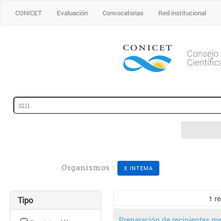
CONICET
Evaluación
Convocatorias
Red institucional
Consejo 
Científi
Organismos :
X INTEMA
1
re
Tipo
Preparación de recipientes me