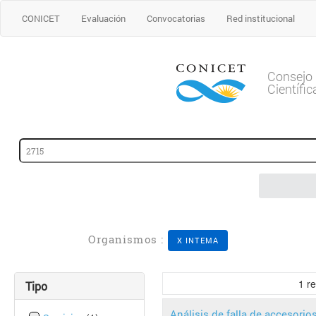
CONICET
Evaluación
Convocatorias
Red institucional
Consejo 
Científi
Organismos :
X INTEMA
1
re
Tipo
Análisis de falla de accesorio