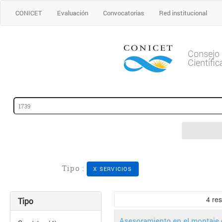
CONICET
Evaluación
Convocatorias
Red institucional
Consejo 
Científi
Tipo :
X SERVICIOS
4
res
Tipo
Asesoramiento en el montaje 