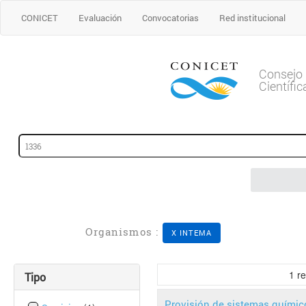
CONICET
Evaluación
Convocatorias
Red institucional
Consejo 
Científi
Organismos :
X INTEMA
1
re
Tipo
Provisión de sistemas químic