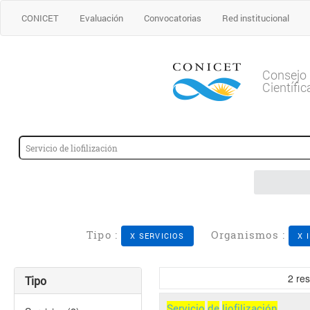
CONICET
Evaluación
Convocatorias
Red institucional
Consejo 
Científi
Tipo :
Organismos :
X SERVICIOS
X 
2
res
Tipo
Servicio
de
liofilización