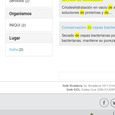
Servicios (2)
Criodeshidratación en vacío
de
a
soluciones
de
proteínas y
de
...
Organismos
INIQUI (2)
Conservación
de
cepas bacte
Secado
de
cepas bacterianas p
Lugar
bacterianas, mantiene su pureza, 
(2)
Salta
Sede Rivadavia:
Av. Rivadavia 1917 (C10
Sede GIOL:
Godoy Cruz 2290 (C1425FQ