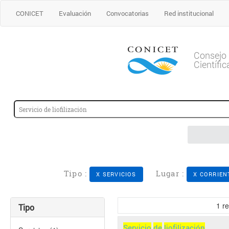
CONICET
Evaluación
Convocatorias
Red institucional
Consejo 
Científi
Tipo :
Lugar :
X SERVICIOS
X CORRIEN
1
re
Tipo
Servicio
de
liofilización