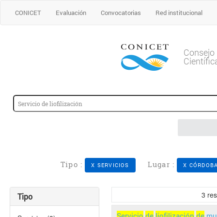
CONICET
Evaluación
Convocatorias
Red institucional
Consejo 
Científi
Tipo :
Lugar :
X SERVICIOS
X CÓRDOB
3
res
Tipo
Servicio
de
liofilización
de
mue