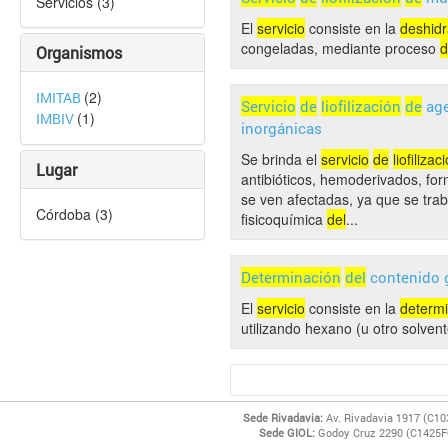
Servicios (3)
El
servicio
consiste en la
deshidr
congeladas, mediante proceso
d
Organismos
(2)
IMITAB
Servicio
de
liofilización
de
age
(1)
IMBIV
inorgánicas
Se brinda el
servicio
de
liofilizac
Lugar
antibióticos, hemoderivados, for
se ven afectadas, ya que se trab
Córdoba (3)
fisicoquímica
del
...
Determinación
del
contenido 
El
servicio
consiste en la
determ
utilizando hexano (u otro solve
Sede Rivadavia:
Av. Rivadavia 1917 (C10
Sede GIOL:
Godoy Cruz 2290 (C1425FQ