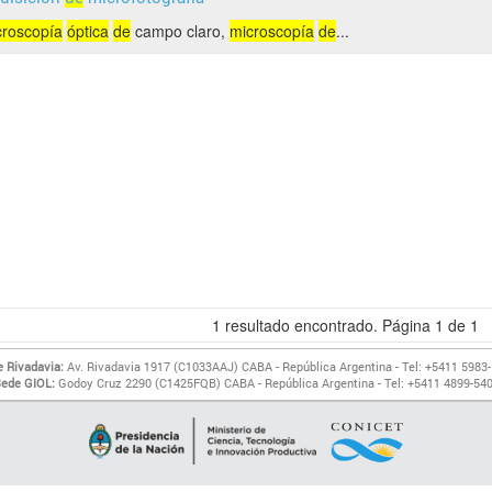
croscopía
óptica
de
campo claro,
microscopía
de
...
1
resultado encontrado. Página
1
de
1
 Rivadavia:
Av. Rivadavia 1917 (C1033AAJ) CABA - República Argentina - Tel: +5411 5983
ede GIOL:
Godoy Cruz 2290 (C1425FQB) CABA - República Argentina - Tel: +5411 4899-54