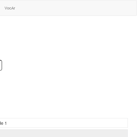
VocAr
de
1