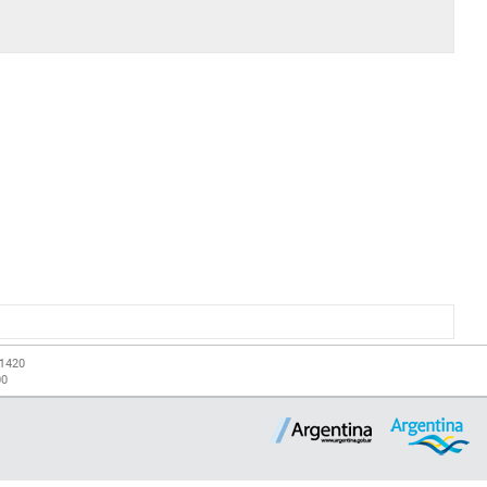
-1420
00