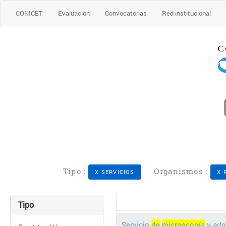
CONICET
Evaluación
Convocatorias
Red institucional
Tipo :
Organismos :
X SERVICIOS
X 
Tipo
Servicio
de
microscopía
y adq