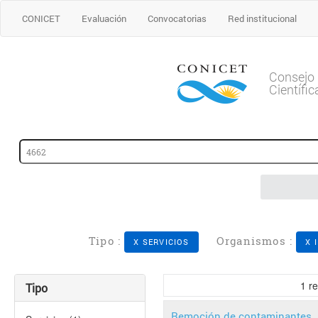
CONICET
Evaluación
Convocatorias
Red institucional
Consejo 
Científi
Tipo :
Organismos :
X SERVICIOS
X 
1
re
Tipo
Remoción de contaminantes