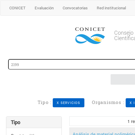
CONICET
Evaluación
Convocatorias
Red institucional
Consejo 
Científi
Tipo :
Organismos :
X SERVICIOS
X 
1
re
Tipo
Análisis de material poliméric