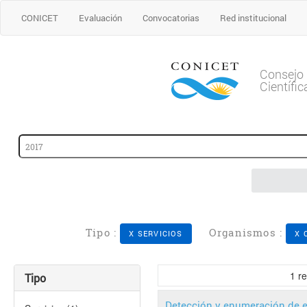
CONICET
Evaluación
Convocatorias
Red institucional
Consejo 
Científi
Tipo :
Organismos :
X SERVICIOS
X 
1
re
Tipo
Detección y enumeración de e