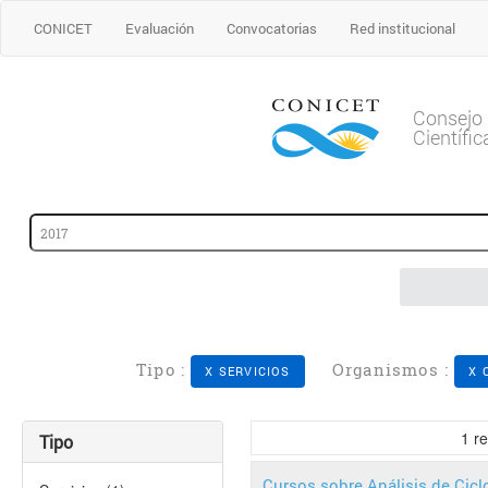
CONICET
Evaluación
Convocatorias
Red institucional
Consejo 
Científi
Tipo :
Organismos :
X SERVICIOS
X 
1
re
Tipo
Cursos sobre Análisis de Cicl