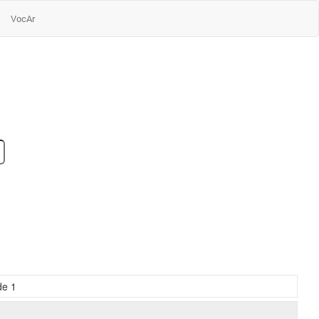
VocAr
de
1