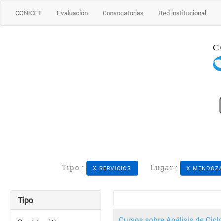
CONICET
Evaluación
Convocatorias
Red institucional
Tipo :
Lugar :
X SERVICIOS
X MENDOZ
Tipo
Cursos sobre Análisis de Cicl