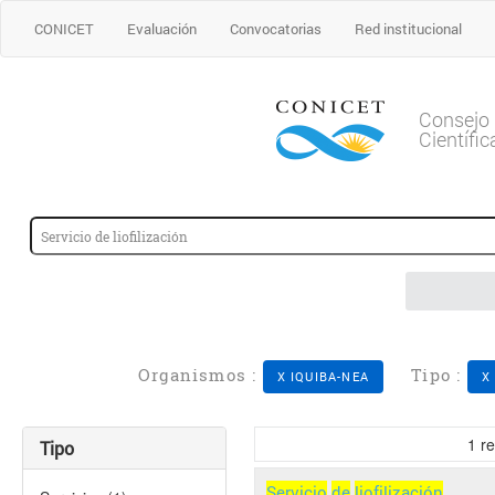
CONICET
Evaluación
Convocatorias
Red institucional
Consejo 
Científi
Organismos :
Tipo :
X IQUIBA-NEA
X
1
re
Tipo
Servicio
de
liofilización