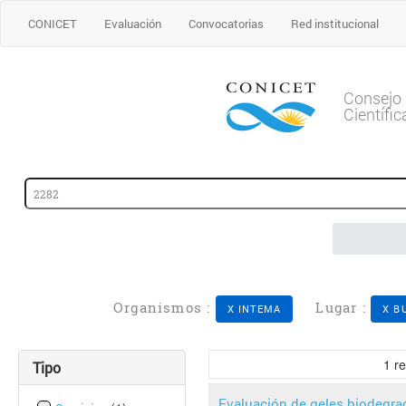
CONICET
Evaluación
Convocatorias
Red institucional
Consejo 
Científi
Organismos :
Lugar :
X INTEMA
X B
1
re
Tipo
Evaluación de geles biodegrad