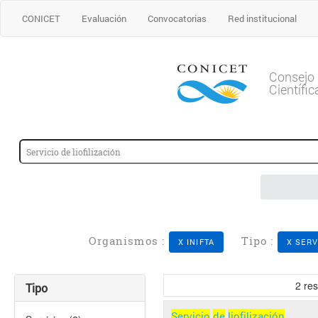
CONICET
Evaluación
Convocatorias
Red institucional
Consejo 
Científi
Organismos :
Tipo :
X INIFTA
X SERV
2
res
Tipo
Servicio
de
liofilización