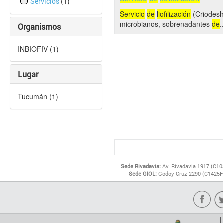
(1)
Servicios
Servicio
de
liofilización
(Criodesh
microbianos, sobrenadantes
de
.
Organismos
INBIOFIV (1)
Lugar
Tucumán (1)
Sede Rivadavia:
Av. Rivadavia 1917 (C10
Sede GIOL:
Godoy Cruz 2290 (C1425FQ