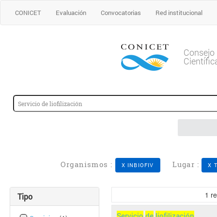
CONICET
Evaluación
Convocatorias
Red institucional
Consejo 
Científi
Organismos :
Lugar :
X INBIOFIV
X 
1
re
Tipo
Servicio
de
liofilización