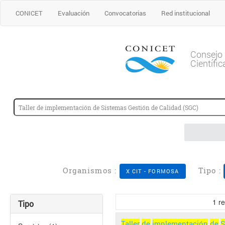
CONICET
Evaluación
Convocatorias
Red institucional
Consejo 
Científi
Organismos :
Tipo :
X CIT - FORMOSA
1
re
Tipo
Taller
de
implementación
de
S