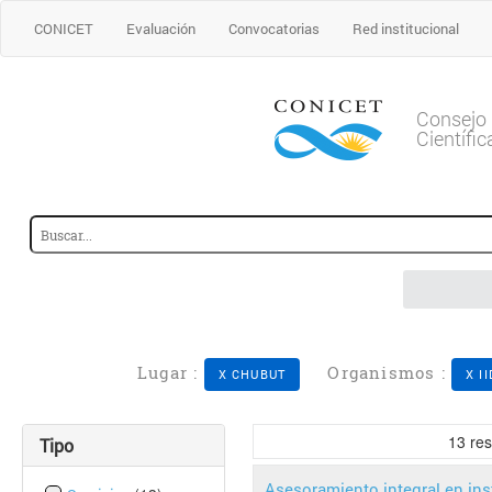
CONICET
Evaluación
Convocatorias
Red institucional
Consejo 
Científi
Lugar :
Organismos :
X CHUBUT
X I
13
res
Tipo
Asesoramiento integral en in