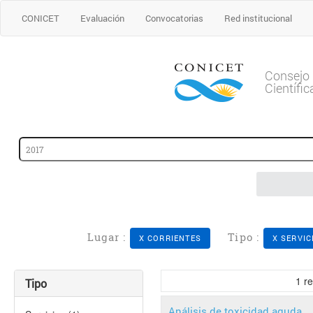
CONICET
Evaluación
Convocatorias
Red institucional
Consejo 
Científi
Lugar :
Tipo :
X CORRIENTES
X SERVIC
1
re
Tipo
Análisis de toxicidad aguda