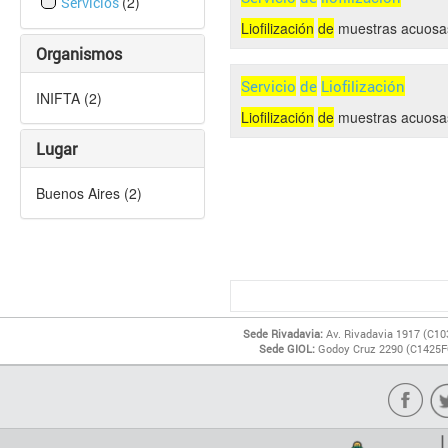
(2)
Servicios
Liofilización
de
muestras acuosa
Organismos
Servicio
de
Liofilización
INIFTA (2)
Liofilización
de
muestras acuosa
Lugar
Buenos Aires (2)
Sede Rivadavia:
Av. Rivadavia 1917 (C10
Sede GIOL:
Godoy Cruz 2290 (C1425FQ