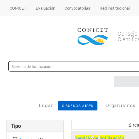
CONICET
Evaluación
Convocatorias
Red institucional
Consejo 
Científi
Lugar :
Organismos 
X BUENOS AIRES
2
res
Tipo
Servicio
de
liofilización