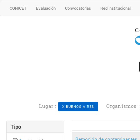
CONICET
Evaluación
Convocatorias
Red institucional
Lugar :
Organismos 
X BUENOS AIRES
Tipo
Remoción de contaminantes