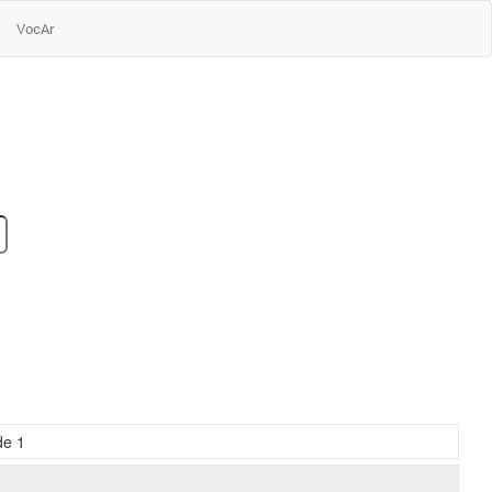
VocAr
de
1