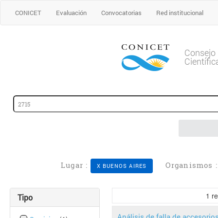
CONICET
Evaluación
Convocatorias
Red institucional
Consejo 
Científi
Lugar :
Organismos 
X BUENOS AIRES
1
re
Tipo
Análisis de falla de accesorio