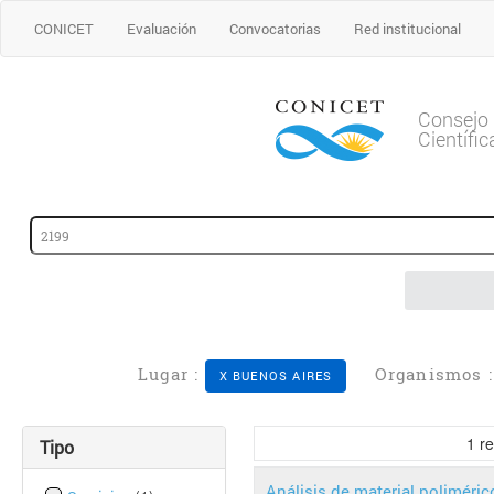
CONICET
Evaluación
Convocatorias
Red institucional
Consejo 
Científi
Lugar :
Organismos 
X BUENOS AIRES
1
re
Tipo
Análisis de material poliméric