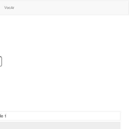
VocAr
de
1