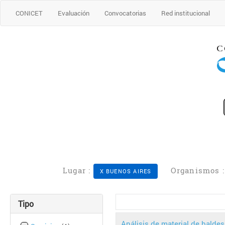
CONICET
Evaluación
Convocatorias
Red institucional
Lugar :
Organismos 
X BUENOS AIRES
Tipo
Análisis de material de balde