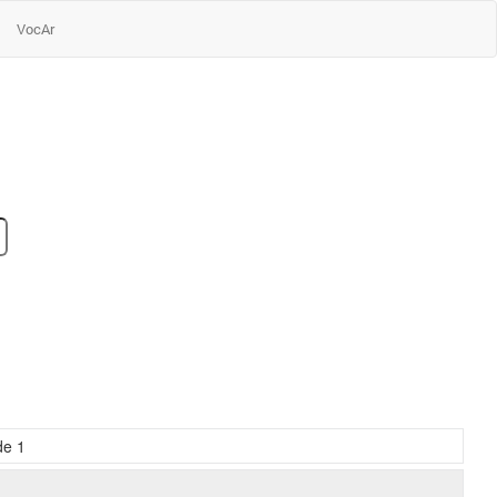
VocAr
de
1