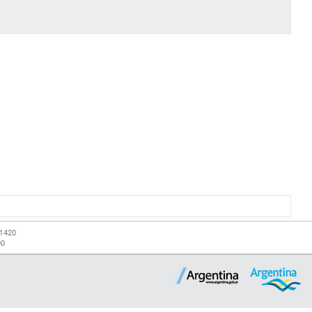
-1420
00