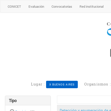
CONICET
Evaluación
Convocatorias
Red institucional
Lugar :
Organismos 
X BUENOS AIRES
Tipo
Detección y enumeración de e