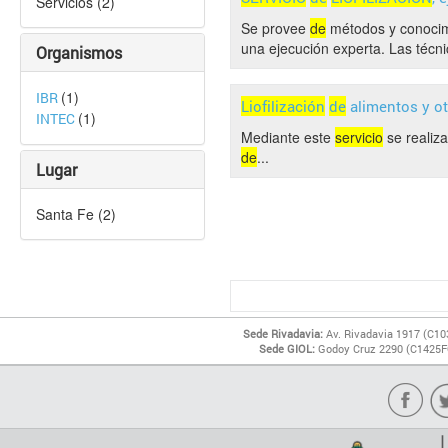
Servicios (2)
Se provee
de
métodos y conocim
una ejecución experta. Las técn
Organismos
(1)
IBR
Liofilización
de
alimentos y ot
(1)
INTEC
Mediante este
servicio
se realiza
de
...
Lugar
Santa Fe (2)
Sede Rivadavia:
Av. Rivadavia 1917 (C10
Sede GIOL:
Godoy Cruz 2290 (C1425FQ