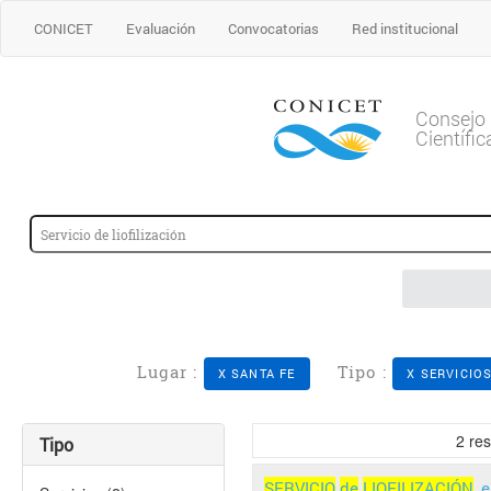
CONICET
Evaluación
Convocatorias
Red institucional
Consejo 
Científi
Lugar :
Tipo :
X SANTA FE
X SERVICIO
2
res
Tipo
SERVICIO
de
LIOFILIZACIÓN
, 