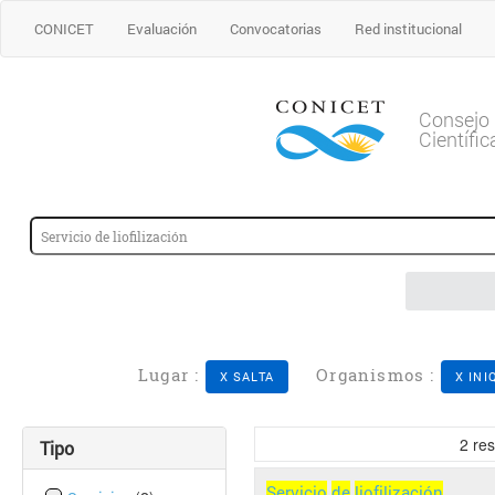
CONICET
Evaluación
Convocatorias
Red institucional
Consejo 
Científi
Lugar :
Organismos :
X SALTA
X INI
2
res
Tipo
Servicio
de
liofilización