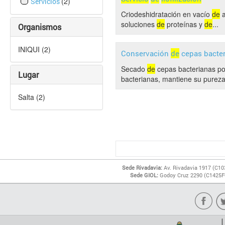
(2)
Servicios
Criodeshidratación en vacío
de
a
soluciones
de
proteínas y
de
...
Organismos
INIQUI (2)
Conservación
de
cepas bacte
Secado
de
cepas bacterianas p
Lugar
bacterianas, mantiene su pureza, 
Salta (2)
Sede Rivadavia:
Av. Rivadavia 1917 (C10
Sede GIOL:
Godoy Cruz 2290 (C1425FQ