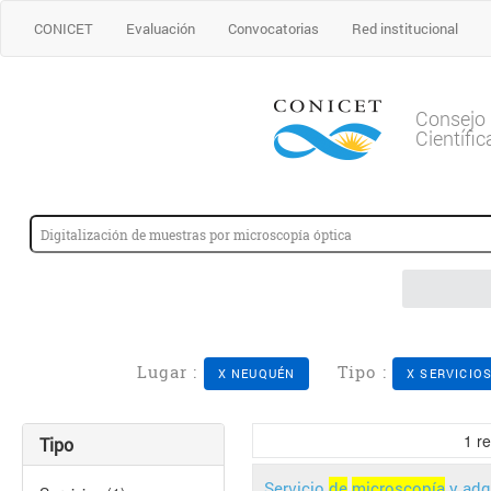
CONICET
Evaluación
Convocatorias
Red institucional
Consejo 
Científi
Lugar :
Tipo :
X NEUQUÉN
X SERVICIO
1
re
Tipo
Servicio
de
microscopía
y adq