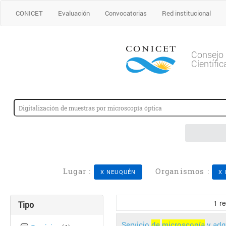
CONICET
Evaluación
Convocatorias
Red institucional
Consejo 
Científi
Lugar :
Organismos :
X NEUQUÉN
X
1
re
Tipo
Servicio
de
microscopía
y adq