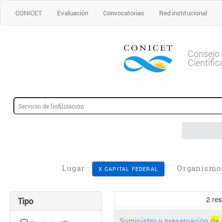
CONICET
Evaluación
Convocatorias
Red institucional
Consejo 
Científi
Lugar :
Organismo
X CAPITAL FEDERAL
2
res
Tipo
Suministro y preservación
de