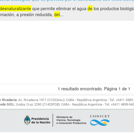
desnaturalizante
que permite eliminar el agua
de
los productos biológi
limación, a presión reducida,
del
...
1
resultado encontrado. Página
1
de
1
 Rivadavia:
Av. Rivadavia 1917 (C1033AAJ) CABA - República Argentina - Tel: +5411 5983
ede GIOL:
Godoy Cruz 2290 (C1425FQB) CABA - República Argentina - Tel: +5411 4899-54