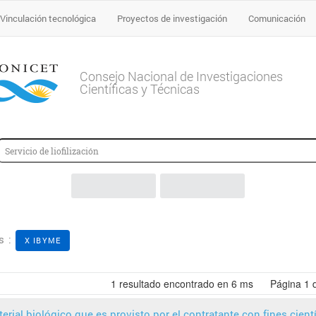
Vinculación tecnológica
Proyectos de investigación
Comunicación
Consejo Nacional de Investigaciones
Científicas y Técnicas
s :
X IBYME
1
resultado encontrado en 6 ms
Página
1
erial biológico que es provisto por el contratante con fines cient