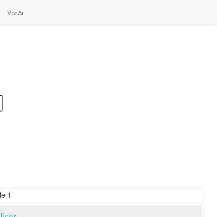
VocAr
de
1
íficos