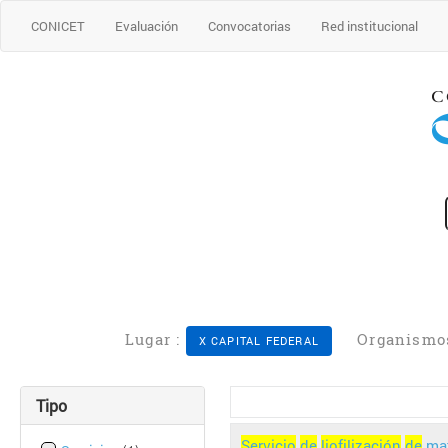
CONICET
Evaluación
Convocatorias
Red institucional
Lugar :
Organismo
X CAPITAL FEDERAL
Tipo
Servicio
de
liofilización
de
mat