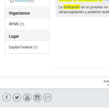
(1)
Servicios
La
liofilización
es un proceso no
ultracongelación y posterior sub
Organismos
IBYME (1)
Lugar
Capital Federal (1)
Sede
S